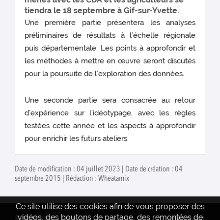
tiendra le 18 septembre à Gif-sur-Yvette.
Une première partie présentera les analyses
préliminaires de résultats à l’échelle régionale
puis départementale. Les points à approfondir et
les méthodes à mettre en œuvre seront discutés
pour la poursuite de l’exploration des données.
Une seconde partie sera consacrée au retour
d’expérience sur l’idéotypage, avec les règles
testées cette année et les aspects à approfondir
pour enrichir les futurs ateliers.
Date de modification : 04 juillet 2023 | Date de création : 04
septembre 2015 | Rédaction : Wheatamix
Ce site utilise des cookies afin de vous proposer des
vidéos, des boutons de partage, des remontées de
© INRAE 2022
Contact
www.inrae.fr