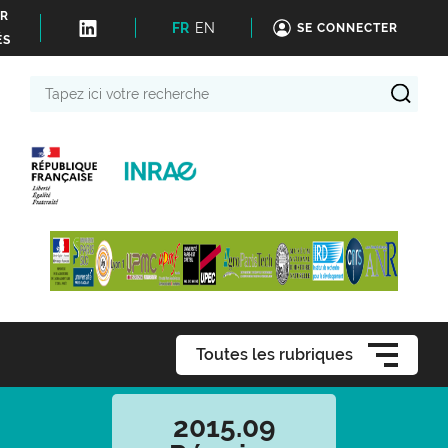
ER
FR
EN
SE CONNECTER
ÉS
Tapez
ici
votre
recherche
Toutes les rubriques
2015.09